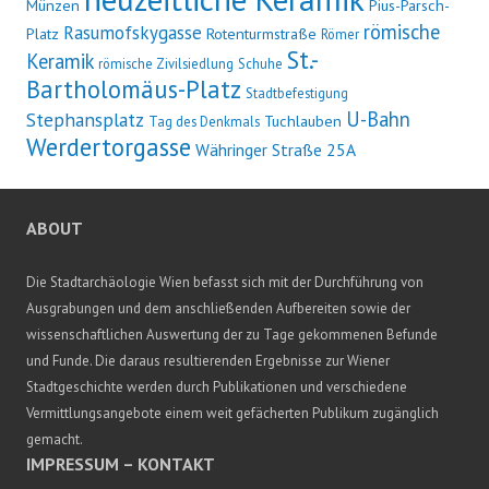
Münzen
Pius-Parsch-
römische
Rasumofskygasse
Platz
Rotenturmstraße
Römer
St.-
Keramik
römische Zivilsiedlung
Schuhe
Bartholomäus-Platz
Stadtbefestigung
U-Bahn
Stephansplatz
Tuchlauben
Tag des Denkmals
Werdertorgasse
Währinger Straße 25A
ABOUT
Die Stadtarchäologie Wien befasst sich mit der Durchführung von
Ausgrabungen und dem anschließenden Aufbereiten sowie der
wissenschaftlichen Auswertung der zu Tage gekommenen Befunde
und Funde. Die daraus resultierenden Ergebnisse zur Wiener
Stadtgeschichte werden durch Publikationen und verschiedene
Vermittlungsangebote einem weit gefächerten Publikum zugänglich
gemacht.
IMPRESSUM – KONTAKT