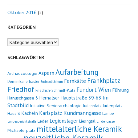
Oktober 2016
(2)
KATEGORIEN
Kategorien
SCHLAGWÖRTER
Aufarbeitung
Aspern
Archäozoologie
Frankhplatz
Fernkälte
Dominikanerbastei
Endneolithikum
Friedhof
Fundort Wien
Führung
Friedrich-Schmidt-Platz
Im
Hernalser Hauptstraße 59-63
Hanuschgasse 3
Stadtbild
Initiative Seniorarchäologie
Judenplatz
Judenplatz
Kundmanngasse
Karlsplatz
Kacheln
Haus 8
Lampe
Legionslager
Leder
Liesingtal
Landesgerichtstraße
Lindengasse
mittelalterliche Keramik
Michaelerplatz
neuzeitliche Keramik