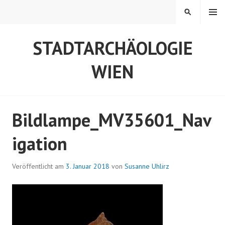
Springe
MENÜ
SUCHEN
zum
Inhalt
STADTARCHÄOLOGIE
WIEN
Bildlampe_MV35601_Nav
igation
Veröffentlicht am
3. Januar 2018
von
Susanne Uhlirz