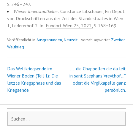
S. 246–247.
Wiener Innenstadtkeller
: Constance Litschauer, Ein Depot
von Druckschriften aus der Zeit des Ständestaates in Wien
1, Ledererhof 2. In:
Fundort Wien 25, 2022,
S. 158−169.
Veröffentlicht in
Ausgrabungen
,
Neuzeit
verschlagwortet
Zweiter
Weltkrieg
Das Weltkriegsende im
„… die Chappellen die da leit
Beitrags-
Wiener Boden (Teil 1): Die
in sant Stephans Vreythof…“
letzte Kriegsphase und das
oder: die Virgilkapelle ganz
Navigation
Kriegsende
persönlich.
Suchen
nach: