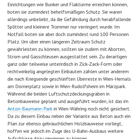
Einrichtungen wie Bunker und Flaktürme erreichen können,
boten sie zumindest behelfsmäßigen Schutz. Sie waren
allerdings unbeliebt, da die Gefährdung durch herabfallende
Splitter und kleinere Trümmer nur verringert wurde. Im
Notfall boten sie aber doch zumindest rund 100 Personen
Platz. Um über einen längeren Zeitraum Schutz
gewährleisten zu können, sollten sie zudem mit Aborten,
Strom und Gasschleusen ausgestattet sein. Zu derartigen
ganz oder teilweise unterirdisch in Zick-Zack-Form oder
rechtwinkelig angelegten Einbauten zählen unter anderem
die nach Kriegsende geschleiften Überreste in Wien-Hernals
am Dornerplatz sowie in Wien-Rudolfsheim im Märzpark.
Während die beiden Luftschutzdeckungsgräben in
Betonbauweise geplant und ausgeführt wurden, ist das im
Anton-Baumann-Park
in Wien-Währing noch nicht gesichert.
Da zu diesem Einbau neben der Variante aus Beton auch ein
Plan zur ebenso gebräuchlichen Holzbauweise vorliegt,
hoffen wir jedoch im Zuge des U-Bahn-Ausbaus weitere
Aufschlüsse dazu gewinnen zu können.