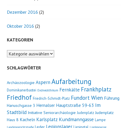
Dezember 2016
(2)
Oktober 2016
(2)
KATEGORIEN
Kategorien
SCHLAGWÖRTER
Aufarbeitung
Aspern
Archäozoologie
Frankhplatz
Fernkälte
Dominikanerbastei
Endneolithikum
Friedhof
Fundort Wien
Führung
Friedrich-Schmidt-Platz
Im
Hernalser Hauptstraße 59-63
Hanuschgasse 3
Stadtbild
Initiative Seniorarchäologie
Judenplatz
Judenplatz
Kundmanngasse
Karlsplatz
Kacheln
Haus 8
Lampe
Legionslager
Leder
Liesingtal
Landesgerichtstraße
Lindengasse