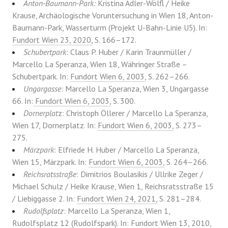
Anton-Baumann-Park:
Kristina Adler-Wölfl / Heike
Krause, Archäologische Voruntersuchung in Wien 18, Anton-
Baumann-Park, Wasserturm (Projekt U-Bahn-Linie U5). In:
Fundort Wien 23, 2020,
S. 166–172.
Schubertpark
: Claus P. Huber / Karin Traunmüller /
Marcello La Speranza, Wien 18, Währinger Straße –
Schubertpark. In:
Fundort Wien 6, 2003,
S. 262–266.
Ungargasse
: Marcello La Speranza, Wien 3, Ungargasse
66. In:
Fundort Wien 6, 2003,
S. 300.
Dornerplat
z: Christoph Öllerer / Marcello La Speranza,
Wien 17, Dornerplatz. In:
Fundort Wien 6, 2003,
S. 273–
275.
Märzpark
: Elfriede H. Huber / Marcello La Speranza,
Wien 15, Märzpark. In:
Fundort Wien 6, 2003,
S. 264–266.
Reichsratsstraße
: Dimitrios Boulasikis / Ullrike Zeger /
Michael Schulz / Heike Krause, Wien 1, Reichsratsstraße 15
/ Liebiggasse 2. In:
Fundort Wien 24, 2021,
S. 281–284.
Rudolfsplatz
: Marcello La Speranza, Wien 1,
Rudolfsplatz 12 (Rudolfspark). In:
Fundort Wien 13, 2010,