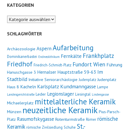
KATEGORIEN
Kategorien
SCHLAGWÖRTER
Aufarbeitung
Aspern
Archäozoologie
Frankhplatz
Fernkälte
Dominikanerbastei
Endneolithikum
Friedhof
Fundort Wien
Führung
Friedrich-Schmidt-Platz
Im
Hernalser Hauptstraße 59-63
Hanuschgasse 3
Stadtbild
Initiative Seniorarchäologie
Judenplatz
Judenplatz
Kundmanngasse
Karlsplatz
Kacheln
Haus 8
Lampe
Legionslager
Leder
Liesingtal
Landesgerichtstraße
Lindengasse
mittelalterliche Keramik
Michaelerplatz
neuzeitliche Keramik
Münzen
Pius-Parsch-
römische
Rasumofskygasse
Platz
Rotenturmstraße
Römer
St.-
Keramik
römische Zivilsiedlung
Schuhe