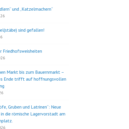
dlern“ und „Katzelmachern“
026
el(stäbe) sind gefallen!
26
r Friedhofsweisheiten
2026
en Markt bis zum Bauernmarkt –
s Ende trifft auf hoffnungsvollen
ng
26
öfe, Gruben und Latrinen“: Neue
e in die römische Lagervorstadt am
nplatz.
2026