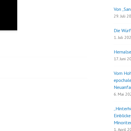
Von „San
29. Juli 2
Die Würf
1. Juli 20
Hernalse
17. Juni 
Vom Hoh
epochale
Neuanfa
6. Mai 20
„Hinterh
Einblick
Minorite
1. April 