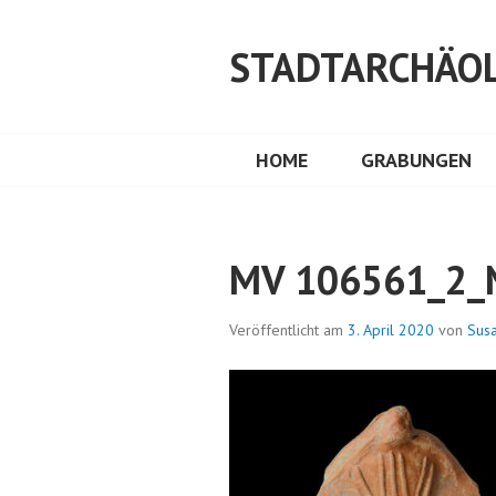
Springe
zum
STADTARCHÄOL
Inhalt
HOME
GRABUNGEN
MV 106561_2_N
Veröffentlicht am
3. April 2020
von
Susa