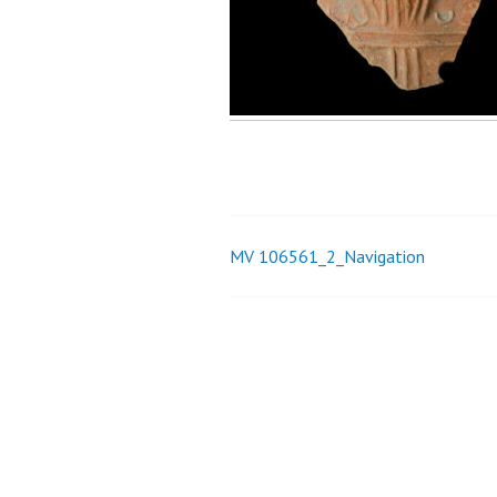
MV 106561_2_Navigation
Beitrags-
Navigation