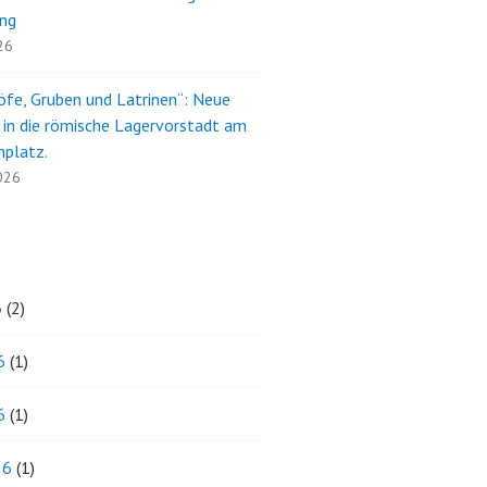
ng
26
öfe, Gruben und Latrinen“: Neue
e in die römische Lagervorstadt am
nplatz.
2026
6
(2)
6
(1)
6
(1)
26
(1)