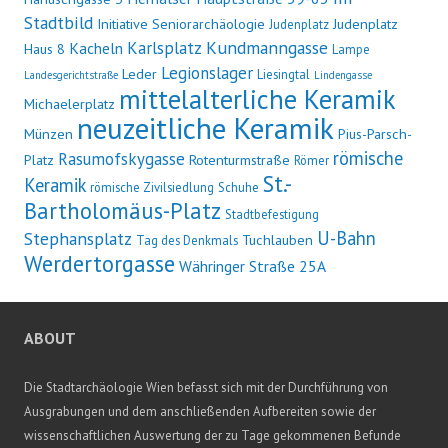
Stadtbild
Initiative Seniorarchäologie
Judenplatz
Judenplatz
Kundmanngasse
Karlsplatz
Kacheln
Haus 8
Lampe
Legionslager
Leder
Liesingtal
Landesgerichtstraße
Lindengasse
mittelalterliche Keramik
Michaelerplatz
neuzeitliche Keramik
Münzen
Pius-Parsch-
römische
Rasumofskygasse
Platz
Rotenturmstraße
Römer
St.-
Keramik
römische Zivilsiedlung
Schuhe
Bartholomäus-Platz
Stadtbefestigung
U-Bahn
Stephansplatz
Tuchlauben
Tag des Denkmals
Werdertorgasse
Währinger Straße 25A
ABOUT
Die Stadtarchäologie Wien befasst sich mit der Durchführung von
Ausgrabungen und dem anschließenden Aufbereiten sowie der
wissenschaftlichen Auswertung der zu Tage gekommenen Befunde