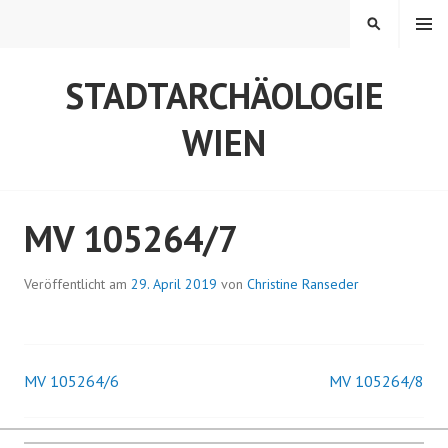
Springe
MENÜ
SUCHEN
zum
Inhalt
STADTARCHÄOLOGIE
WIEN
MV 105264/7
Veröffentlicht am
29. April 2019
von
Christine Ranseder
MV 105264/6
MV 105264/8
Beitrags-
Navigation