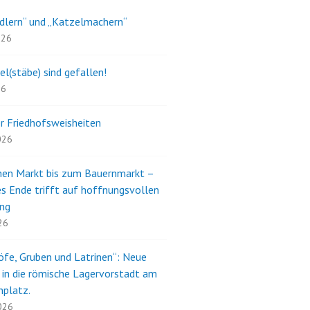
dlern“ und „Katzelmachern“
026
el(stäbe) sind gefallen!
26
r Friedhofsweisheiten
2026
en Markt bis zum Bauernmarkt –
s Ende trifft auf hoffnungsvollen
ng
26
öfe, Gruben und Latrinen“: Neue
e in die römische Lagervorstadt am
nplatz.
2026