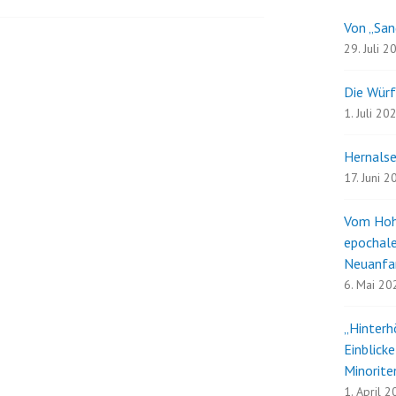
Von „San
29. Juli 2
Die Würf
1. Juli 20
Hernalse
17. Juni 
Vom Hoh
epochale
Neuanfa
6. Mai 20
„Hinterh
Einblick
Minorite
1. April 