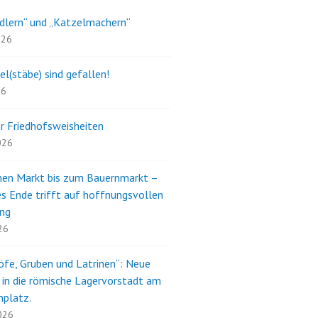
dlern“ und „Katzelmachern“
026
el(stäbe) sind gefallen!
26
r Friedhofsweisheiten
2026
en Markt bis zum Bauernmarkt –
s Ende trifft auf hoffnungsvollen
ng
26
öfe, Gruben und Latrinen“: Neue
e in die römische Lagervorstadt am
nplatz.
2026