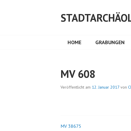
Springe
zum
STADTARCHÄOL
Inhalt
HOME
GRABUNGEN
MV 608
Veröffentlicht am
12. Januar 2017
von
C
MV 38675
Beitrags-