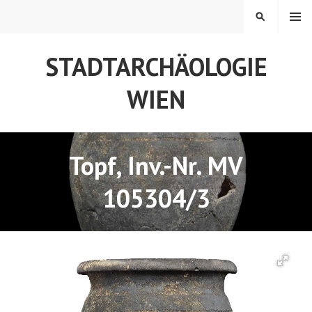
Springe
MENÜ
SUCHEN
zum
Inhalt
STADTARCHÄOLOGIE
WIEN
Topf, Inv.-Nr. MV
105304/3