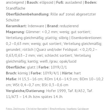
ansteigend |
Bauch:
ellipsoid |
Fuß:
ausladend |
Boden:
Standfläche
Oberflächenbehandlung:
Rille auf zonal abgesetzter
Schulter
Keramikart:
Irdenware |
Brand:
reduzierend
Magerung:
Glimmer: < 0,2 mm; wenig; gut sortiert;
Verteilung gleichmäßig; plattig; silbrig | Eisenkonkretionen:
0,2–0,63 mm; wenig; gut sortiert; Verteilung gleichmäßig;
gerundet; rötlich | Quarz und/oder Feldspat: < 0,2/0,2–
0,63/0,63–2 mm; viel; schlecht sortiert; Verteilung
gleichmäßig; kantig; weiß /grau; opak/lucid
Oberfläche:
glatt |
Farbe:
10YR/2/1
Bruch:
körnig |
Farbe:
10YR/4/1 |
Härte:
hart
Maße:
H 15,5–16 cm; RDm 14,6–14,9 cm; BDm 10–10,2
cm; WSt 0,4–0,7 cm; BSt 0,3–0,6 cm
Vergleiche/Datierung:
Hofer 1999, Taf. 8/A52, Taf.
11/A73 – 14. Jh. bzw. spätes 14. Jh.
Fotos, Zeichnung: Christine Ranseder | Beschreibung: Ingeborg Gaisbauer