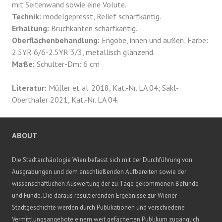
mit Seitenwand sowie eine Volute.
Technik:
modelgepresst, Relief scharfkantig.
Erhaltung:
Bruchkanten scharfkantig.
Oberflächenbehandlung:
Engobe, innen und außen, Farbe:
2.5YR 6/6-2.5YR 3/3, metallisch glänzend.
Maße:
Schulter-Dm: 6 cm
Literatur:
Müller et al. 2018, Kat.-Nr. LA 04; Sakl-
Oberthaler 2021, Kat.-Nr. LA 04.
ABOUT
Die Stadtarchäologie Wien befasst sich mit der Durchführung von
Ausgrabungen und dem anschließenden Aufbereiten sowie der
wissenschaftlichen Auswertung der zu Tage gekommenen Befunde
und Funde. Die daraus resultierenden Ergebnisse zur Wiener
Stadtgeschichte werden durch Publikationen und verschiedene
Vermittlungsangebote einem weit gefächerten Publikum zugänglich