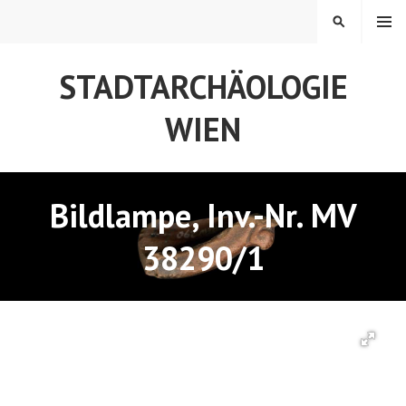
Springe
MENÜ
SUCHEN
zum
Inhalt
STADTARCHÄOLOGIE
WIEN
Bildlampe, Inv.-Nr. MV
38290/1