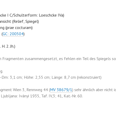
cke I C/Schulterform: Loeschcke IVa)
nsicht (Relief, Spiegel)
ng (prae cocturam)
 (
GC: 200504
)
 H. 2. Jh.)
Fragmenten zusammengesetzt, es fehlen ein Teil des Spiegels sow
g.
Dm: 3,1 cm; Höhe: 2,55 cm; Länge: 8,7 cm (rekonstruiert)
agment Wien 3, Rennweg 44 (
MV 38679/1
) sehr ähnlich aber nicht i
jubljana: Iványi 1935, Taf. IV,3; 41, Kat.-Nr. 60.