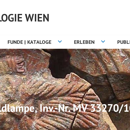
OGIE WIEN
FUNDE | KATALOGE
ERLEBEN
PUBL
ldlampe, Inv.-Nr. MV 33270/