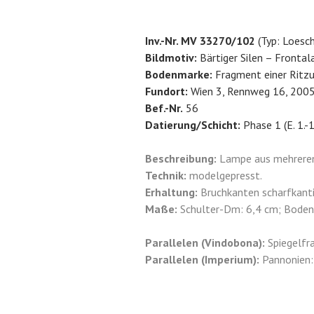
Inv.-Nr. MV 33270/102
(Typ: Loesch
Bildmotiv:
Bärtiger Silen – Frontala
Bodenmarke:
Fragment einer Ritzu
Fundort:
Wien 3, Rennweg 16, 2005
Bef.-Nr.
56
Datierung/Schicht:
Phase 1 (E. 1.-1.
Beschreibung:
Lampe aus mehreren 
Technik:
modelgepresst.
Erhaltung:
Bruchkanten scharfkanti
Maße:
Schulter-Dm: 6,4 cm; Boden-
Parallelen (Vindobona):
Spiegelfr
Parallelen (Imperium):
Pannonien: L