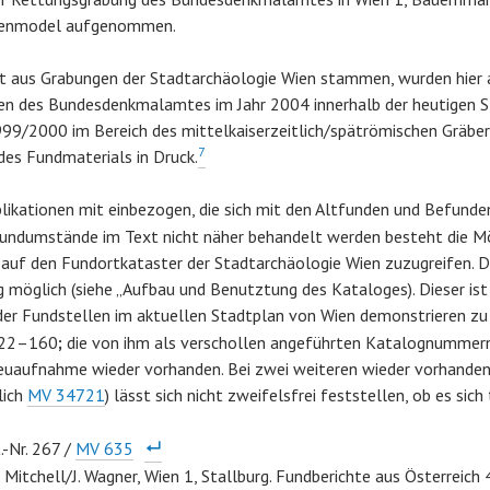
mpenmodel aufgenommen.
t aus Grabungen der Stadtarchäologie Wien stammen, wurden hier an
ngen des Bundesdenkmalamtes im Jahr 2004 innerhalb der heutigen 
99/2000 im Bereich des mittelkaiserzeitlich/spätrömischen Gräberf
7
 des Fundmaterials in Druck.
blikationen mit einbezogen, die sich mit den Altfunden und Befunde
 Fundumstände im Text nicht näher behandelt werden besteht die Mö
auf den Fundortkataster der Stadtarchäologie Wien zuzugreifen. Die
 möglich (siehe „Aufbau und Benutztung des Kataloges). Dieser ist
der Fundstellen im aktuellen Stadtplan von Wien demonstrieren zu
 122–160
;
die von ihm als verschollen angeführten Katalognummern
Neuaufnahme wieder vorhanden. Bei zwei weiteren wieder vorhandene
lich
MV 34721
) lässt sich nicht zweifelsfrei feststellen, ob es si
-Nr. 267 /
MV 635
 Mitchell/J. Wagner, Wien 1, Stallburg. Fundberichte aus Österreich 