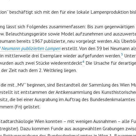
n“ beschäftigt sich mit den für eine lokale Lampenproduktion bish
ung lässt sich Folgendes zusammenfassen: Bis zum gegenwärtigen 
w. Beleuchtungsgeräte sowie Model aufzunehmen und auszuwerten
Neumann bereits 1967 publizierte, neu vorgelegt werden. Als Überb
ed Neumann publizierten Lampen
erstellt. Von den 39 bei Neumann als
3
in mittlerweile drei Exemplare wieder aufgefunden werden.
Unter 
4
wurden auch zwei Stücke wiederentdeckt
Die Ursache für derartig
er Zeit nach dem 2. Weltkrieg liegen.
die mit „MV“ beginnen, sind Bestandteil der Sammlung des Wien M
estellt ist entstammen der Antikensammlung des Kunsthistorisc
itz, die bei einer Ausgrabung im Auftrag des Bundesdenkmalamtes
mmern (Fn) gelistet.
Stadtarchäologie Wien konnten – mit wenigen Ausnahmen – alle Fu
ortregister). Dazu kommen Funde aus ausgewählten Grabungen zwis
ner Rettungsgrabung des Bundesdenkmalamtes in Wien 1, Bauernmark