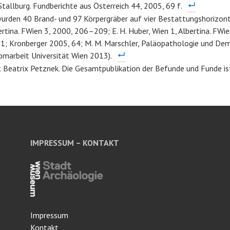
Stallburg. Fundberichte aus Österreich 44, 2005, 69 f.
wurden 40 Brand- und 97 Körpergräber auf vier Bestattungshorizont
ertina. FWien 3, 2000, 206–209; E. H. Huber, Wien 1, Albertina. FWie
91; Kronberger 2005, 64; M. M. Marschler, Paläopathologie und De
lomarbeit Universität Wien 2013).
st Beatrix Petznek. Die Gesamtpublikation der Befunde und Funde ist
IMPRESSUM – KONTAKT
Impressum
Kontakt