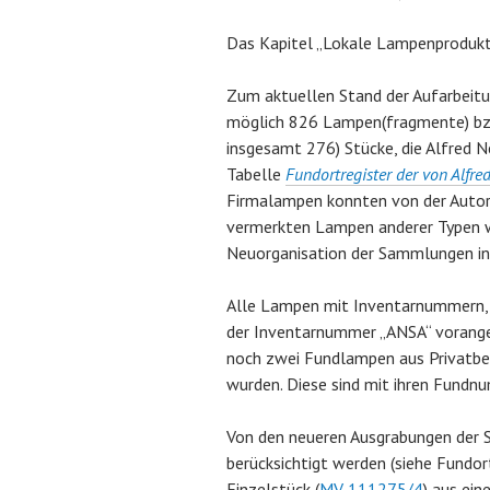
Das Kapitel „Lokale Lampenproduktio
Zum aktuellen Stand der Aufarbeit
möglich 826 Lampen(fragmente) bz
insgesamt 276) Stücke, die Alfred 
Tabelle
Fundortregister der von Alfr
Firmalampen konnten von der Autor
vermerkten Lampen anderer Typen 
Neuorganisation der Sammlungen in d
Alle Lampen mit Inventarnummern, 
der Inventarnummer „ANSA“ vorang
noch zwei Fundlampen aus Privatbes
wurden. Diese sind mit ihren Fundnu
Von den neueren Ausgrabungen der 
berücksichtigt werden (siehe Fund
Einzelstück (
MV 111275/4
) aus ei