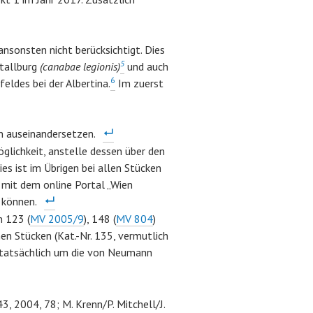
sonsten nicht berücksichtigt. Dies
5
Stallburg
(canabae legionis)
und auch
6
eldes bei der Albertina.
Im zuerst
n auseinandersetzen.
glichkeit, anstelle dessen über den
s ist im Übrigen bei allen Stücken
 mit dem online Portal „Wien
 können.
 123 (
MV 2005/9
), 148 (
MV 804
)
n Stücken (Kat.-Nr. 135, vermutlich
ch tatsächlich um die von Neumann
43, 2004, 78; M. Krenn/P. Mitchell/J.