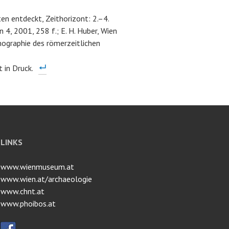
en entdeckt, Zeithorizont: 2.–4.
n 4, 2001, 258 f.; E. H. Huber, Wien
mographie des römerzeitlichen
 in Druck.
LINKS
www.wienmuseum.at
www.wien.at/archaeologie
www.chnt.at
www.phoibos.at