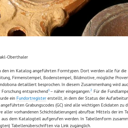
akl-Oberthaler
n den im Katalog angeführten Formtypen. Dort werden alle für di
reitung, Firmenstempel, Bodenstempel, Bildmotive, mögliche Prov
indobona detailliert besprochen. In diesem Zusammenhang wird au
1
2
r Forschung entsprechend
– näher eingegangen.
Für die Fundlampe
urde ein
Fundortregister
erstellt, in dem der Status der Aufarbeit
 angeführten Grabungscodes (GC) sind alle wichtigen Eckdaten zu
ve aller vorhandenen Schichtdatierungen) abrufbar. Mittels der im
ekt aus dem Katalogteil aufgerufen werden. In Tabellenform zusa
gten) Tabellenüberschriften via Link zugänglich.