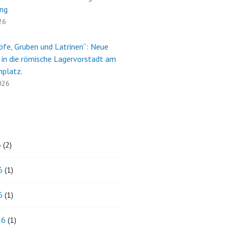
ng
26
öfe, Gruben und Latrinen“: Neue
e in die römische Lagervorstadt am
nplatz.
2026
6
(2)
6
(1)
6
(1)
26
(1)