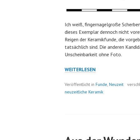
Ich weiß, fingernagelgroße Scherben
dieses Exemplar dennoch nicht voren
Reigen der Keramikfunde, die vorgeb
tatsächlich sind. Die anderen Kandid
Unscheinbarkeit ohne Foto.
DER
WEITERLESEN
SCHÖNE
SCHEIN
Veröffentlicht in
Funde
,
Neuzeit
versch
…
neuzeitliche Keramik