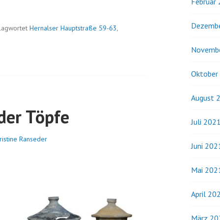
Februar
Dezembe
lagwortet
Hernalser Hauptstraße 59-63
,
Novemb
Oktober
August 
der Töpfe
Juli 202
ristine Ranseder
Juni 202
Mai 202
April 20
März 20