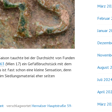
März 20
Februar
Januar 
Dezembe
Novemb
aison tauchte bei der Durchsicht von Funden
–63
(Wien 17) ein Gefäßbruchstück mit dem
August 
 ist fast schon eine kleine Sensation, denn
im Siedlungsmaterial eher selten
Juli 202
April 20
März 20
eit
verschlagwortet
Hernalser Hauptstraße 59-