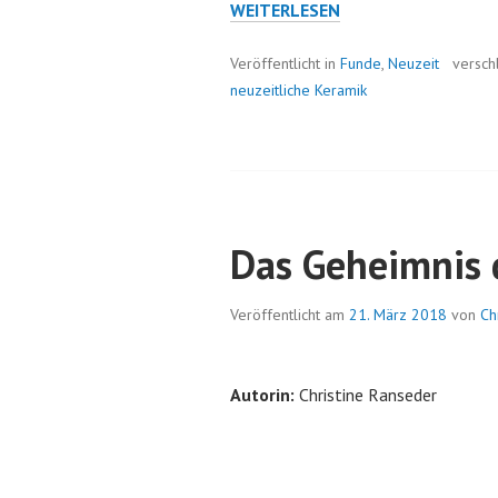
AUS
WEITERLESEN
DER
WUNDERTÜTE:
Veröffentlicht in
Funde
,
Neuzeit
versch
GREIF
neuzeitliche Keramik
ODER
LÖWE?
Das Geheimnis 
Veröffentlicht am
21. März 2018
von
Ch
Autorin:
Christine Ranseder