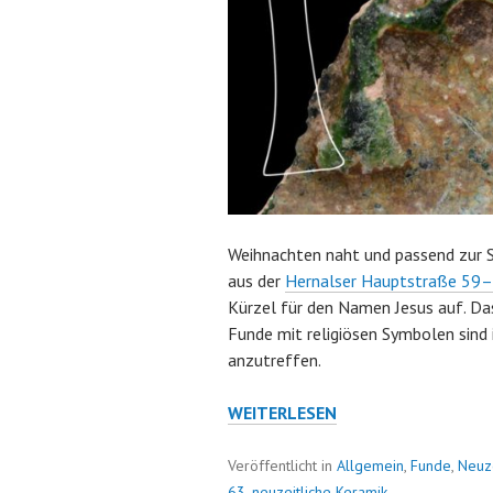
Weihnachten naht und passend zur S
aus der
Hernalser Hauptstraße 59
Kürzel für den Namen Jesus auf. Das
Funde mit religiösen Symbolen sind 
anzutreffen.
AUS
WEITERLESEN
DER
WUNDERTÜTE:
Veröffentlicht in
Allgemein
,
Funde
,
Neuz
FRAGMENT
63
,
neuzeitliche Keramik