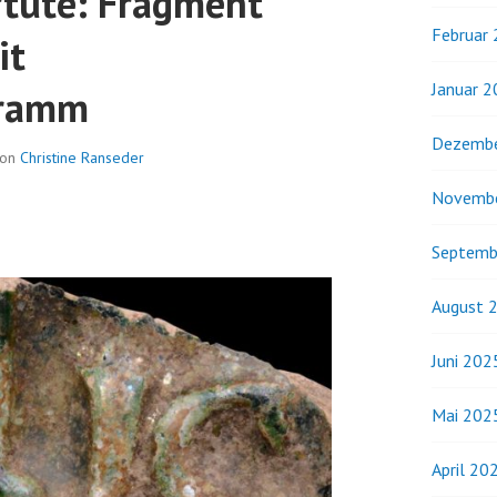
tüte: Fragment
Februar
it
Januar 
gramm
Dezembe
on
Christine Ranseder
Novemb
Septemb
August 
Juni 202
Mai 202
April 20