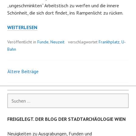
„ungeschminkten“ Arbeitstisch zu werfen und die innere
Schönheit, die sich dort findet, ins Rampenlicht zu rücken.
SPRECHEN
WEITERLESEN
WIR
ÜBER
Veröffentlicht in
Funde
,
Neuzeit
verschlagwortet
Frankhplatz
,
U-
SCHÖNHEIT!
Bahn
Ältere Beiträge
Beitrags-
Navigation
Suchen
nach:
FREIGELEGT. DER BLOG DER STADTARCHÄOLOGIE WIEN
Neuigkeiten zu Ausgrabungen, Funden und