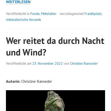
EINE
WEITERLESEN
FORMHILFE
FÜR
Veröffentlicht in
Funde
,
Mittelalter
verschlagwortet
Frankhplatz
,
DIE
mittelalterliche Keramik
SÜSSE V
ERSUCHUNG
Wer reitet da durch Nacht
und Wind?
Veröffentlicht am
23. November 2022
von
Christine Ranseder
Autorin:
Christine Ranseder