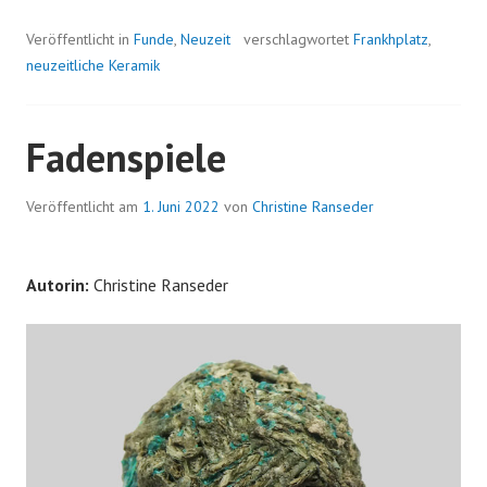
REITET
DA
Veröffentlicht in
Funde
,
Neuzeit
verschlagwortet
Frankhplatz
,
DURCH
neuzeitliche Keramik
NACHT
UND
WIND?
Fadenspiele
Veröffentlicht am
1. Juni 2022
von
Christine Ranseder
Autorin:
Christine Ranseder