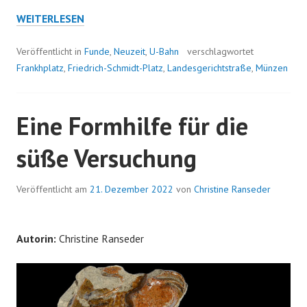
ARMENHAUSGELD
WEITERLESEN
–
EINE
Veröffentlicht in
Funde
,
Neuzeit
,
U-Bahn
verschlagwortet
WIENER
Frankhplatz
,
Friedrich-Schmidt-Platz
,
Landesgerichtstraße
,
Münzen
SPEZIALITÄT
Eine Formhilfe für die
süße Versuchung
Veröffentlicht am
21. Dezember 2022
von
Christine Ranseder
Autorin:
Christine Ranseder