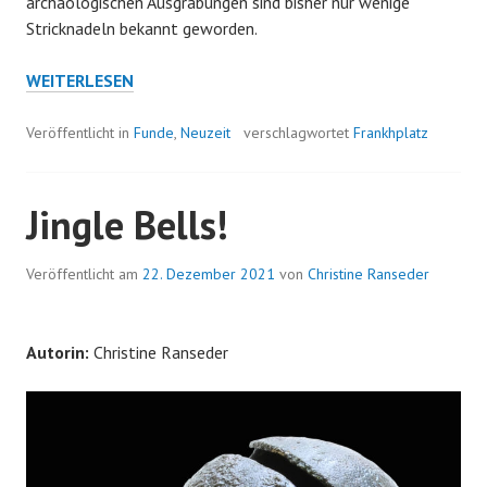
archäologischen Ausgrabungen sind bisher nur wenige
Stricknadeln bekannt geworden.
ZWEI
WEITERLESEN
GLATT,
ZWEI
Veröffentlicht in
Funde
,
Neuzeit
verschlagwortet
Frankhplatz
VERKEHRT
…
Jingle Bells!
Veröffentlicht am
22. Dezember 2021
von
Christine Ranseder
Autorin:
Christine Ranseder