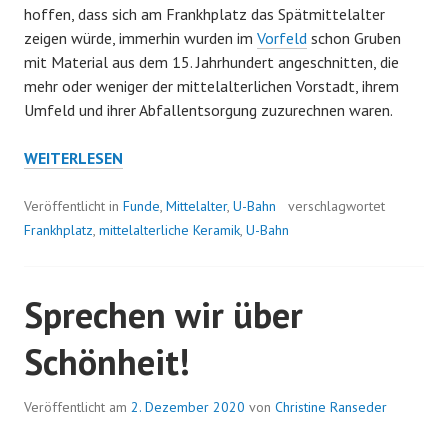
hoffen, dass sich am Frankhplatz das Spätmittelalter
zeigen würde, immerhin wurden im
Vorfeld
schon Gruben
mit Material aus dem 15. Jahrhundert angeschnitten, die
mehr oder weniger der mittelalterlichen Vorstadt, ihrem
Umfeld und ihrer Abfallentsorgung zuzurechnen waren.
DES
WEITERLESEN
EINEN
FREUD,
Veröffentlicht in
Funde
,
Mittelalter
,
U-Bahn
verschlagwortet
DES
Frankhplatz
,
mittelalterliche Keramik
,
U-Bahn
ANDERN
LEID
–
Sprechen wir über
MITTELALTERLICHE
Schönheit!
KERAMIK
VOM
FRANKHPLATZ
Veröffentlicht am
2. Dezember 2020
von
Christine Ranseder